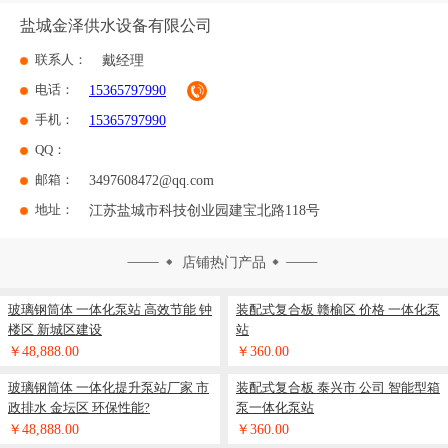
盐城金泽供水设备有限公司
联系人：
戴经理
电话：
15365797990
手机：
15365797990
QQ：
邮箱：
3497608472@qq.com
地址：
江苏盐城市科技创业园建宝北路118号
店铺热门产品
玻璃钢筒体 一体化泵站 高效节能 钟
装配式复合板 赣榆区 价格 一体化泵
楼区 新城区建设
站
￥48,888.00
￥360.00
玻璃钢筒体 一体化提升泵站厂家 市
装配式复合板 泰兴市 公司 智能型箱
政排水 金坛区 环保性能?
泵一体化泵站
￥48,888.00
￥360.00